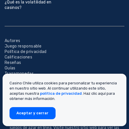
¿Qué es la volatilidad en
casinos?
Autores
Juego responsable
Política de privacidad
Calificaciones
Reseñas
Guías
Tragamonedas
Sitemap
Casino Chile utiliza cookies para personalizar tu experiencia
en nuestro sitio web. Al continuar utilizando este sitio,
aceptas nuestra
politica de privacidad
. Haz clic aquí para
obtener más información.
Aceptar y cerrar
Desde 2023, Casino de Chile ofrece reseñas independientes de
juegos de azar en línea. Visite nuestro sitio web para ver las