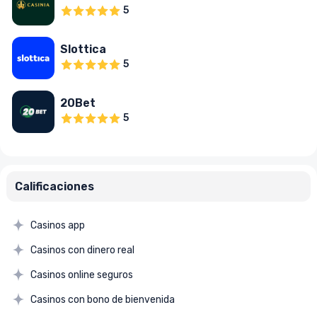
5
Slottica
5
20Bet
5
Calificaciones
Casinos app
Casinos con dinero real
Casinos online seguros
Casinos con bono de bienvenida