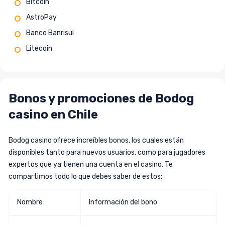
Bitcoin
AstroPay
Banco Banrisul
Litecoin
Bonos y promociones de Bodog
casino en Chile
Bodog casino ofrece increíbles bonos, los cuales están
disponibles tanto para nuevos usuarios, como para jugadores
expertos que ya tienen una cuenta en el casino. Te
compartimos todo lo que debes saber de estos:
Nombre
Información del bono