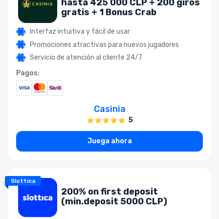
hasta 425 000 CLP + 200 giros
gratis + 1 Bonus Crab
Interfaz intuitiva y fácil de usar
Promociones atractivas para nuevos jugadores
Servicio de atención al cliente 24/7
Pagos:
Casinia
5
Juega ahora
Slottica
200% on first deposit
(min.deposit 5000 CLP)