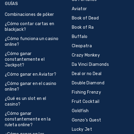
GUÍAS
Aviator
Combinaciones de póker
Book of Dead
¿Cómo contar cartas en
Book of Ra
blackjack?
Buffalo
¿Cómo funciona un casino
online?
Cleopatra
¿Cómo ganar
Crazy Monkey
constantemente el
Da Vinci Diamonds
Jackpot?
Deal or no Deal
¿Cómo ganar en Aviator?
Double Diamond
¿Cómo ganar en el casino
online?
Fishing Frenzy
¿Qué es un slot en el
Fruit Cocktail
casino?
Goldfish
¿Cómo ganar
constantemente en la
Gonzo’s Quest
ruleta online?
Lucky Jet