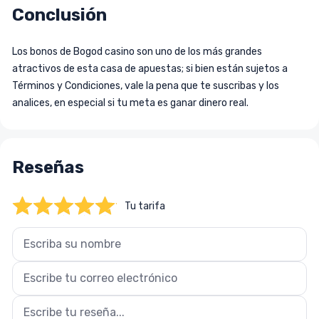
Conclusión
Los bonos de Bogod casino son uno de los más grandes
atractivos de esta casa de apuestas; si bien están sujetos a
Términos y Condiciones, vale la pena que te suscribas y los
analices, en especial si tu meta es ganar dinero real.
Tu tarifa:
Name
Email
Review text
Reseñas
Tu tarifa