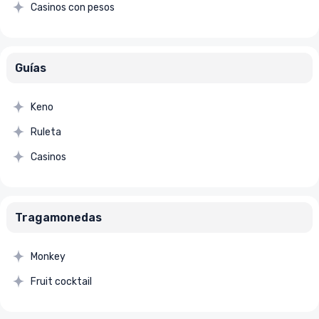
Casinos con pesos
Guías
Keno
Ruleta
Casinos
Tragamonedas
Monkey
Fruit cocktail