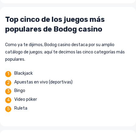
Top cinco de los juegos más
populares de Bodog casino
Como ya te dijimos, Bodog casino destaca por su amplio
catálogo de juegos; aquí te decimos las cinco categorías más
populares.
Blackjack
Apuestas en vivo (deportivas)
Bingo
Video póker
Ruleta