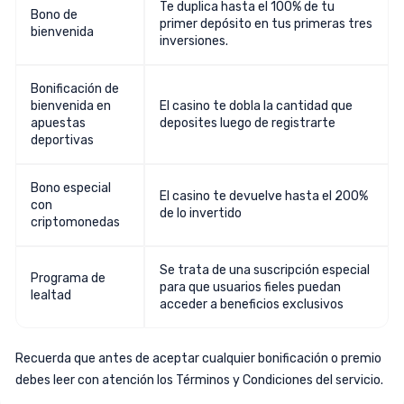
Te duplica hasta el 100% de tu
Bono de
primer depósito en tus primeras tres
bienvenida
inversiones.
Bonificación de
bienvenida en
El casino te dobla la cantidad que
apuestas
deposites luego de registrarte
deportivas
Bono especial
El casino te devuelve hasta el 200%
con
de lo invertido
criptomonedas
Se trata de una suscripción especial
Programa de
para que usuarios fieles puedan
lealtad
acceder a beneficios exclusivos
Recuerda que antes de aceptar cualquier bonificación o premio
debes leer con atención los Términos y Condiciones del servicio.