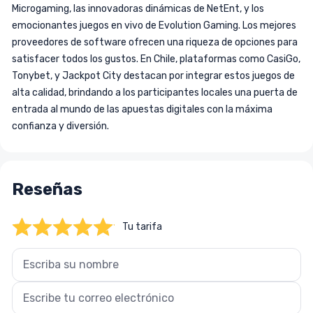
Microgaming, las innovadoras dinámicas de NetEnt, y los
emocionantes juegos en vivo de Evolution Gaming. Los mejores
proveedores de software ofrecen una riqueza de opciones para
satisfacer todos los gustos. En Chile, plataformas como CasiGo,
Tonybet, y Jackpot City destacan por integrar estos juegos de
alta calidad, brindando a los participantes locales una puerta de
entrada al mundo de las apuestas digitales con la máxima
confianza y diversión.
Tu tarifa:
Name
Email
Review text
Reseñas
Tu tarifa