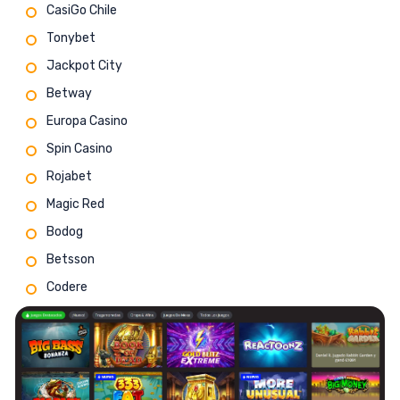
CasiGo Chile
Tonybet
Jackpot City
Betway
Europa Casino
Spin Casino
Rojabet
Magic Red
Bodog
Betsson
Codere