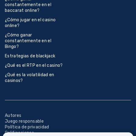
constantemente en el
baccarat online?
¿Cómo jugar en el casino
online?
¿Cómo ganar
constantemente en el
Bingo?
Estrategias de blackjack
¿Qué es el RTP en el casino?
¿Qué es la volatilidad en
casinos?
Autores
Juego responsable
Política de privacidad
Calificaciones