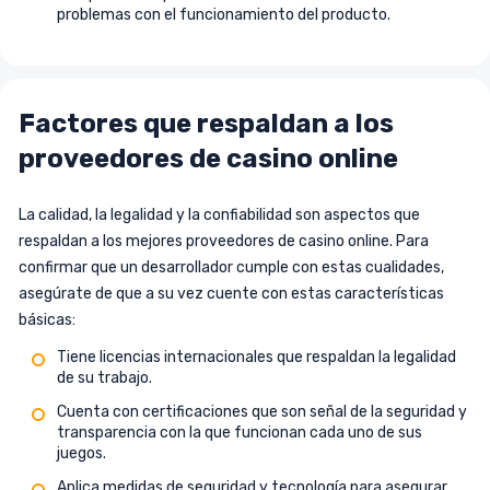
problemas con el funcionamiento del producto.
Factores que respaldan a los
proveedores de casino online
La calidad, la legalidad y la confiabilidad son aspectos que
respaldan a los mejores proveedores de casino online. Para
confirmar que un desarrollador cumple con estas cualidades,
asegúrate de que a su vez cuente con estas características
básicas:
Tiene licencias internacionales que respaldan la legalidad
de su trabajo.
Cuenta con certificaciones que son señal de la seguridad y
transparencia con la que funcionan cada uno de sus
juegos.
Aplica medidas de seguridad y tecnología para asegurar