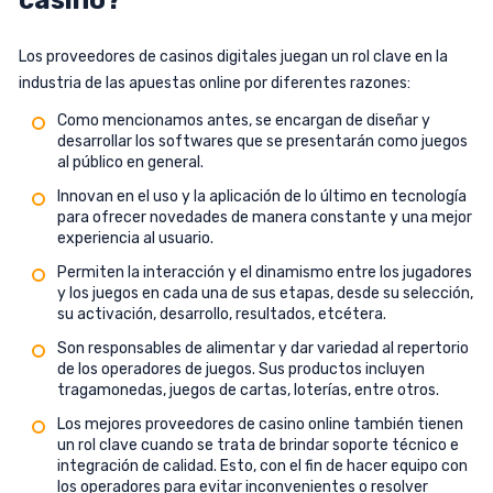
casino?
Los proveedores de casinos digitales juegan un rol clave en la
industria de las apuestas online por diferentes razones:
Como mencionamos antes, se encargan de diseñar y
desarrollar los softwares que se presentarán como juegos
al público en general.
Innovan en el uso y la aplicación de lo último en tecnología
para ofrecer novedades de manera constante y una mejor
experiencia al usuario.
Permiten la interacción y el dinamismo entre los jugadores
y los juegos en cada una de sus etapas, desde su selección,
su activación, desarrollo, resultados, etcétera.
Son responsables de alimentar y dar variedad al repertorio
de los operadores de juegos. Sus productos incluyen
tragamonedas, juegos de cartas, loterías, entre otros.
Los mejores proveedores de casino online también tienen
un rol clave cuando se trata de brindar soporte técnico e
integración de calidad. Esto, con el fin de hacer equipo con
los operadores para evitar inconvenientes o resolver