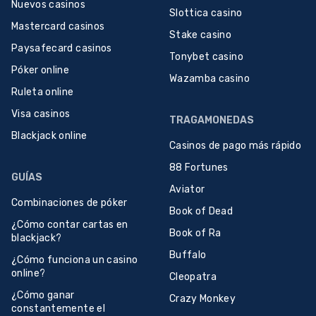
Nuevos casinos
Slottica casino
Mastercard casinos
Stake casino
Paysafecard casinos
Tonybet casino
Póker online
Wazamba casino
Ruleta online
Visa casinos
TRAGAMONEDAS
Blackjack online
Casinos de pago más rápido
88 Fortunes
GUÍAS
Aviator
Combinaciones de póker
Book of Dead
¿Cómo contar cartas en
Book of Ra
blackjack?
Buffalo
¿Cómo funciona un casino
online?
Cleopatra
¿Cómo ganar
Crazy Monkey
constantemente el