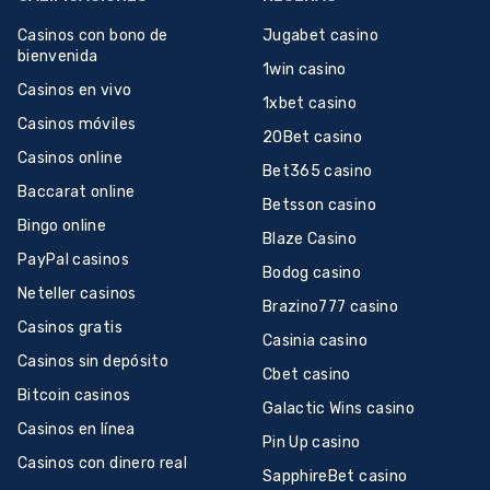
Casinos con bono de
Jugabet casino
bienvenida
1win casino
Casinos en vivo
1xbet casino
Casinos móviles
20Bet casino
Casinos online
Bet365 casino
Baccarat online
Betsson casino
Bingo online
Blaze Casino
PayPal casinos
Bodog casino
Neteller casinos
Brazino777 casino
Casinos gratis
Casinia casino
Casinos sin depósito
Cbet casino
Bitcoin casinos
Galactic Wins casino
Casinos en línea
Pin Up casino
Casinos con dinero real
SapphireBet casino