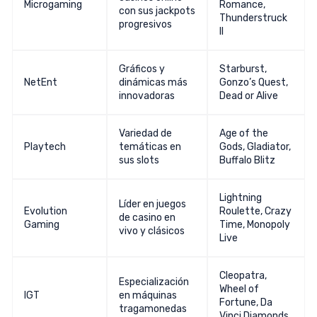
Microgaming
Romance,
con sus jackpots
Thunderstruck
progresivos
II
Gráficos y
Starburst,
NetEnt
dinámicas más
Gonzo’s Quest,
innovadoras
Dead or Alive
Variedad de
Age of the
Playtech
temáticas en
Gods, Gladiator,
sus slots
Buffalo Blitz
Lightning
Líder en juegos
Evolution
Roulette, Crazy
de casino en
Gaming
Time, Monopoly
vivo y clásicos
Live
Cleopatra,
Especialización
Wheel of
IGT
en máquinas
Fortune, Da
tragamonedas
Vinci Diamonds