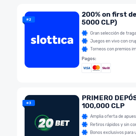
200% on first d
#2
5000 CLP)
Gran selección de tra
Juegos en vivo con crup
Torneos con premios i
Pagos:
PRIMERO DEPÓS
#3
100,000 CLP
Amplia oferta de apues
Retiros rápidos y sin c
Bonos exclusivos para 