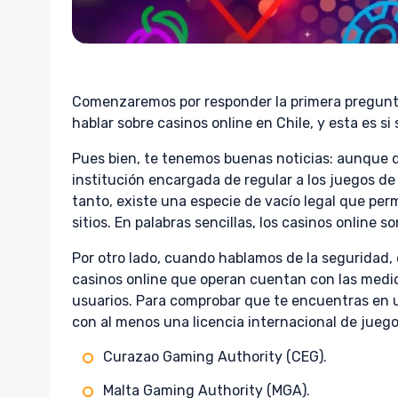
Comenzaremos por responder la primera pregun
hablar sobre casinos online en Chile, y esta es si
Pues bien, te tenemos buenas noticias: aunque d
institución encargada de regular a los juegos de 
tanto, existe una especie de vacío legal que perm
sitios. En palabras sencillas, los casinos online so
Por otro lado, cuando hablamos de la seguridad,
casinos online que operan cuentan con las medid
usuarios. Para comprobar que te encuentras en u
con al menos una licencia internacional de juego
Curazao Gaming Authority (CEG).
Malta Gaming Authority (MGA).