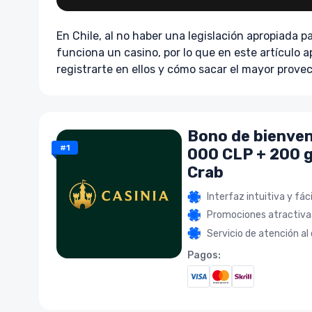
En Chile, al no haber una legislación apropiada 
funciona un casino, por lo que en este artículo a
registrarte en ellos y cómo sacar el mayor prove
Bono de bienven
#1
000 CLP + 200 g
Crab
Interfaz intuitiva y fáci
Promociones atractiva
Servicio de atención al
Pagos: