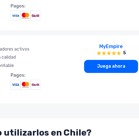
Pagos:
MyEmpire
gadores activos
5
 calidad
nfiable
Juega ahora
Pagos:
 utilizarlos en Chile?