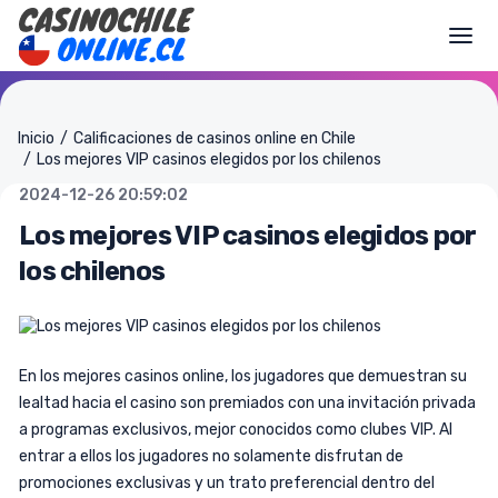
messages.pagingation_prev
mess
Togg
usuarios
Preguntas y respuestas frecuentes sobre los clubes VIP en 
Inicio
Calificaciones de casinos online en Chile
Los mejores VIP casinos elegidos por los chilenos
2024-12-26 20:59:02
Los mejores VIP casinos elegidos por
los chilenos
En los mejores casinos online, los jugadores que demuestran su
lealtad hacia el casino son premiados con una invitación privada
a programas exclusivos, mejor conocidos como clubes VIP. Al
entrar a ellos los jugadores no solamente disfrutan de
promociones exclusivas y un trato preferencial dentro del