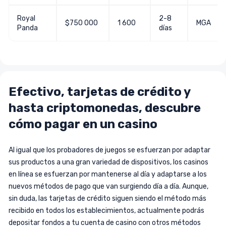
Royal
2-8
$750 000
1 600
MGA
Panda
días
Efectivo, tarjetas de crédito y
hasta criptomonedas, descubre
cómo pagar en un casino
Al igual que los probadores de juegos se esfuerzan por adaptar
sus productos a una gran variedad de dispositivos, los casinos
en línea se esfuerzan por mantenerse al día y adaptarse a los
nuevos métodos de pago que van surgiendo día a día. Aunque,
sin duda, las tarjetas de crédito siguen siendo el método más
recibido en todos los establecimientos, actualmente podrás
depositar fondos a tu cuenta de casino con otros métodos