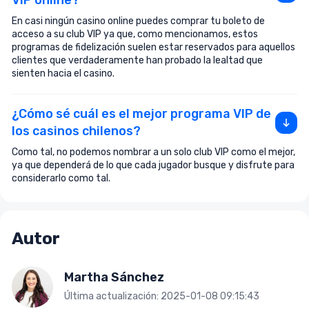
VIP online?
En casi ningún casino online puedes comprar tu boleto de
acceso a su club VIP ya que, como mencionamos, estos
programas de fidelización suelen estar reservados para aquellos
clientes que verdaderamente han probado la lealtad que
sienten hacia el casino.
¿Cómo sé cuál es el mejor programa VIP de
los casinos chilenos?
Como tal, no podemos nombrar a un solo club VIP como el mejor,
ya que dependerá de lo que cada jugador busque y disfrute para
considerarlo como tal.
Autor
Martha Sánchez
Última actualización: 2025-01-08 09:15:43