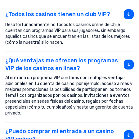
¿Todos los casinos tienen un club VIP?
Desafortunadamente no todos los casinos online de Chile
cuentan con programas VIP para sus jugadores, sin embargo,
aquellos casinos que se encuentran en las listas de los mejores
(cómo la nuestra) si lo hacen.
¿Qué ventajas me ofrecen los programas
VIP de los casinos en línea?
Al entrar a un programa VIP contarás con múltiples ventajas
adicionales en tu cuenta de casino, por ejemplo, acceso a más y
mejores promociones, la posibilidad de participar en los torneos
temáticos organizados por los casinos, invitaciones a eventos
presenciales en sedes físicas del casino, regalos por fechas
especiales (cómo tu cumpleaños) y hasta un gerente de cuenta
privado.
¿Puedo comprar mi entrada a un casino