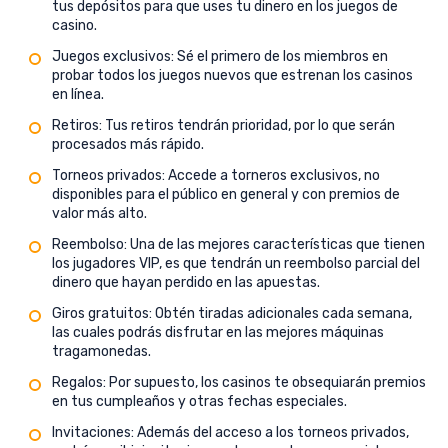
tus depósitos para que uses tu dinero en los juegos de
casino.
Juegos exclusivos: Sé el primero de los miembros en
probar todos los juegos nuevos que estrenan los casinos
en línea.
Retiros: Tus retiros tendrán prioridad, por lo que serán
procesados más rápido.
Torneos privados: Accede a torneros exclusivos, no
disponibles para el público en general y con premios de
valor más alto.
Reembolso: Una de las mejores características que tienen
los jugadores VIP, es que tendrán un reembolso parcial del
dinero que hayan perdido en las apuestas.
Giros gratuitos: Obtén tiradas adicionales cada semana,
las cuales podrás disfrutar en las mejores máquinas
tragamonedas.
Regalos: Por supuesto, los casinos te obsequiarán premios
en tus cumpleaños y otras fechas especiales.
Invitaciones: Además del acceso a los torneos privados,