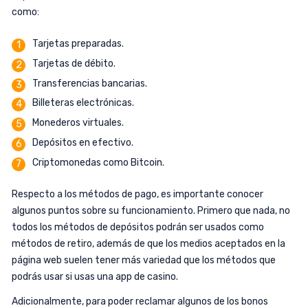
como:
Tarjetas preparadas.
Tarjetas de débito.
Transferencias bancarias.
Billeteras electrónicas.
Monederos virtuales.
Depósitos en efectivo.
Criptomonedas como Bitcoin.
Respecto a los métodos de pago, es importante conocer
algunos puntos sobre su funcionamiento. Primero que nada, no
todos los métodos de depósitos podrán ser usados como
métodos de retiro, además de que los medios aceptados en la
página web suelen tener más variedad que los métodos que
podrás usar si usas una app de casino.
Adicionalmente, para poder reclamar algunos de los bonos