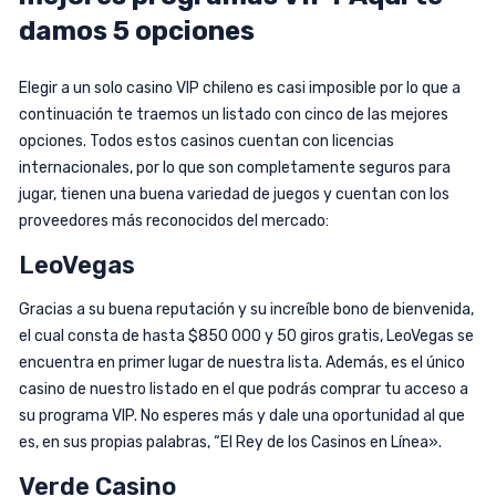
damos 5 opciones
Elegir a un solo casino VIP chileno es casi imposible por lo que a
continuación te traemos un listado con cinco de las mejores
opciones. Todos estos casinos cuentan con licencias
internacionales, por lo que son completamente seguros para
jugar, tienen una buena variedad de juegos y cuentan con los
proveedores más reconocidos del mercado:
LeoVegas
Gracias a su buena reputación y su increíble bono de bienvenida,
el cual consta de hasta $850 000 y 50 giros gratis, LeoVegas se
encuentra en primer lugar de nuestra lista. Además, es el único
casino de nuestro listado en el que podrás comprar tu acceso a
su programa VIP. No esperes más y dale una oportunidad al que
es, en sus propias palabras, “El Rey de los Casinos en Línea».
Verde Casino