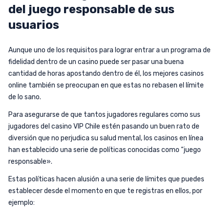
del juego responsable de sus
usuarios
Aunque uno de los requisitos para lograr entrar a un programa de
fidelidad dentro de un casino puede ser pasar una buena
cantidad de horas apostando dentro de él, los mejores casinos
online también se preocupan en que estas no rebasen el límite
de lo sano.
Para asegurarse de que tantos jugadores regulares como sus
jugadores del casino VIP Chile estén pasando un buen rato de
diversión que no perjudica su salud mental, los casinos en línea
han establecido una serie de políticas conocidas como “juego
responsable».
Estas políticas hacen alusión a una serie de límites que puedes
establecer desde el momento en que te registras en ellos, por
ejemplo: