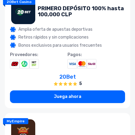
20Bet Casino
PRIMERO DEPÓSITO 100% hasta
100,000 CLP
Amplia oferta de apuestas deportivas
Retiros rápidos y sin complicaciones
Bonos exclusivos para usuarios frecuentes
Proveedores:
Pagos:
20Bet
5
Juega ahora
MyEmpire