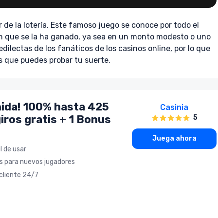
 de la lotería. Este famoso juego se conoce por todo el
n que se la ha ganado, ya sea en un monto modesto o uno
redilectas de los fanáticos de los casinos online, por lo que
os que puedes probar tu suerte.
ida! 100% hasta 425
Casinia
iros gratis + 1 Bonus
5
Juega ahora
l de usar
s para nuevos jugadores
 cliente 24/7