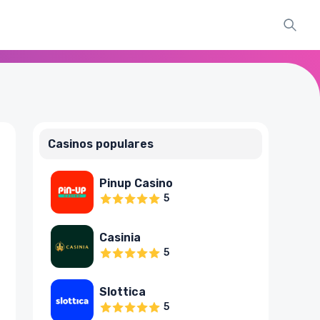
messages.paging
Toggl
a lotería online
Mejores casinos online en Chile para jugar lotería
C
Casinos populares
Pinup Casino
5
Casinia
5
Slottica
5