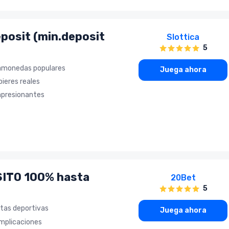
eposit (min.deposit
Slottica
5
gamonedas populares
Juega ahora
ieres reales
mpresionantes
ITO 100% hasta
20Bet
5
tas deportivas
Juega ahora
omplicaciones