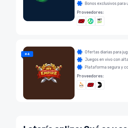
Bonos exclusivos para 
Proveedores:
Ofertas diarias para ju
#4
Juegos en vivo con alta
Plataforma segura y co
Proveedores: