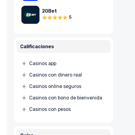
20Bet
5
Calificaciones
Casinos app
Casinos con dinero real
Casinos online seguros
Casinos con bono de bienvenida
Casinos con pesos